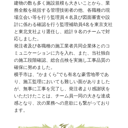
建物の数も多く施設規模も大きいことから、業
務全般を統括する管理技術者の他、各職種の現
場立会い等を行う監理員４名及び図面審査や設
計に係わる確認を行う監理補助員4名を東京支社
と東北支社より選任し、総計９名のチームで対
応しました。
発注者及び各職種の施工業者共同企業体とのコ
ミュニケーションに力を入れ、また、当社独自
の施工段階確認、総合点検を実施し工事品質の
確保に努めました。
横手市は、“かまくら”でも有名な豪雪地帯であ
り、施工監理においても難しい面がありました
が、無事に工事を完了し、発注者より感謝状を
いただけたことは、チーム員一同の大きな達成
感となり、次の業務への意欲にも繋がっており
ます。