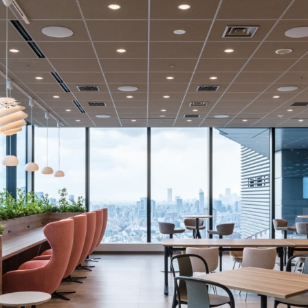
JOB
INTERVIEW
E
トとは
職種紹介
土木／上水道
ンセッション事業
土木／下水道
水化プロジェクト
建築
支援への取り組み
建築設備
プラント機械
プラント電気
営業