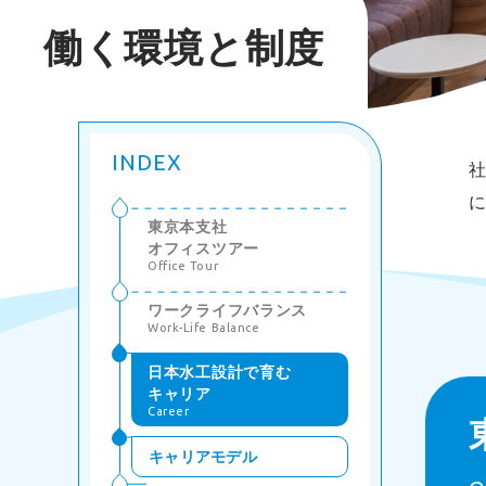
働く環境と制度
INDEX
東京本支社
オフィスツアー
Office Tour
ワークライフバランス
Work-Life Balance
日本水工設計で育む
キャリア
Career
キャリアモデル