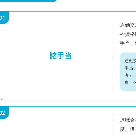
01
通勤交
や資格
手当、
諸手当
通勤
手当
者）
当、
02
退職金
度、借