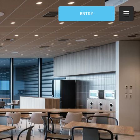
新卒採用
NVIRONMENT
RECRUIT
キャリア採用
働く環境と制度
採用への想い
東京本支社オフィスツアー
新卒採用情報
キャリア採用情報
障がい者採用
障がい者採用情報
採用FAQ