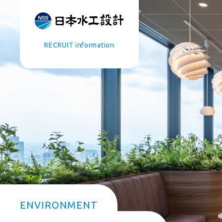
RECRUIT information
COMPANY
BUSINESS
早わかり日本水工設計
水コンサルタン
データで見る日本水工設計
三浦市 下水道コ
採用コンセプトムービー
浄化センター耐
若手同期 ホンネ座談会
災害復興・防災
先輩・後輩 ホンネ座談会
ENVIRONMENT